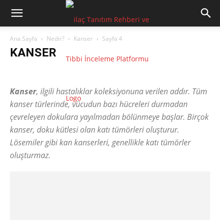
Ana Sayfa
Nedir?
Kanser
Sayfa 4
KANSER
Ateş
Endometriozis
Enfeksiyon
HIV
inkontinans
IVF
Kanser
Kanser
, ilgili hastalıklar koleksiyonuna verilen addır. Tüm
kanser türlerinde, vücudun bazı hücreleri durmadan
çevreleyen dokulara yayılmadan bölünmeye başlar. Birçok
kanser, doku kütlesi olan katı tümörleri oluşturur.
Lösemiler gibi kan kanserleri, genellikle katı tümörler
oluşturmaz.