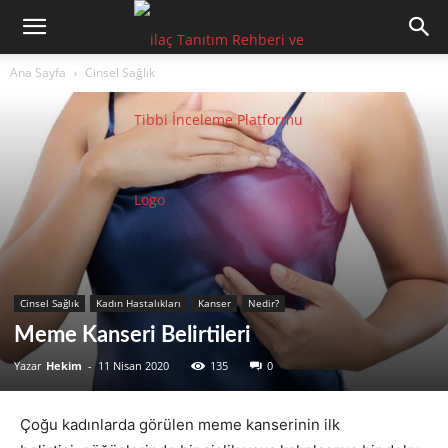
Ana Sayfa
Cinsel Sağlık
Cinsel Sağlık
Kadın Hastalıkları
Kanser
Nedir?
Meme Kanseri Belirtileri
Yazar
Hekim
-
11 Nisan 2020
135
0
Çoğu kadınlarda görülen meme kanserinin ilk