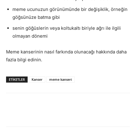
meme ucunuzun görünümünde bir değişiklik, örneğin
göğsünüze batma gibi
senin göğüslerin veya koltukaltı biriyle ağrı ile ilgili
olmayan dönemi
Meme kanserinin nasıl farkında olunacağı hakkında daha
fazla bilgi edinin.
ETIKETLER
Kanser
meme kanseri
Facebook
X
Pinterest
Linkedin