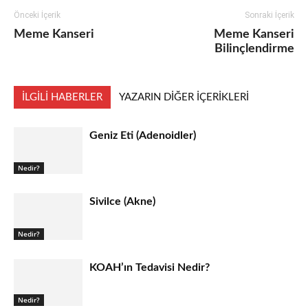
Önceki İçerik
Sonraki İçerik
Meme Kanseri
Meme Kanseri
Bilinçlendirme
İLGILI HABERLER
YAZARIN DIĞER İÇERIKLERI
Geniz Eti (Adenoidler)
Nedir?
Sivilce (Akne)
Nedir?
KOAH’ın Tedavisi Nedir?
Nedir?