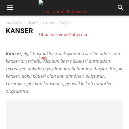
Ana Sayfa
Nedir?
Kanser
Sayfa 2
KANSER
Ateş
Endometriozis
Enfeksiyon
HIV
inkontinans
IVF
Kanser
Kanser
, ilgili hastalıklar koleksiyonuna verilen addır. Tüm
kanser türlerinde, vücudun bazı hücreleri durmadan
çevreleyen dokulara yayılmadan bölünmeye başlar. Birçok
kanser, doku kütlesi olan katı tümörleri oluşturur.
Lösemiler gibi kan kanserleri, genellikle katı tümörler
oluşturmaz.