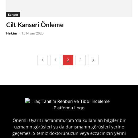
Kanser
Cilt Kanseri Önleme
Hekim
-
13 Nisan 2020
1
2
3
Önemli Uyarı! ilactanitim.com 'da kullanılan bilgiler bir
uzmanın görüşleri ya da danışmanın görüşleri yerine
geçemez. Sitemiz doktorunuzun veya eczacınızın yerini