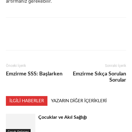
artırmanız gerekebilir.
Facebook
X
Pinterest
Linkedin
Önceki İçerik
Sonraki İçerik
Emzirme SSS: Başlarken
Emzirme Sıkça Sorulan
Sorular
İLGILI HABERLER
YAZARIN DIĞER İÇERIKLERI
Çocuklar ve Akıl Sağlığı
Çocuk Gelişimi