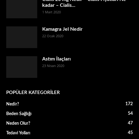
kadar – Cialis...
1 Mart 2020
Kamagra Jel Nedir
22 Ocak 2020
Astım İlaçları
23 Nisan 2020
POPÜLER KATEGORİLER
172
Nedir?
54
Beden Sağlığı
47
Neden Olur?
45
Tedavi Yolları