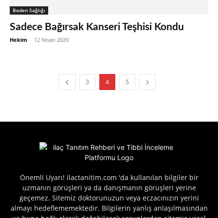
Beden Sağlığı
Sadece Bağırsak Kanseri Teşhisi Kondu
Hekim
-
12 Nisan 2020
3
4
5
Önemli Uyarı! ilactanitim.com 'da kullanılan bilgiler bir
uzmanın görüşleri ya da danışmanın görüşleri yerine
geçemez. Sitemiz doktorunuzun veya eczacınızın yerini
almayı hedeflememektedir. Bilgilerin yanlış anlaşılmasından