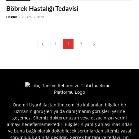
Böbrek Hastalığı Tedavisi
Hekim
-
25 Aralık 2020
1
2
3
Önemli Uyarı! ilactanitim.com 'da kullanılan bilgiler bir
uzmanın görüşleri ya da danışmanın görüşleri yerine
geçemez. Sitemiz doktorunuzun veya eczacınızın yerini
almayı hedeflememektedir. Bilgilerin yanlış anlaşılmasından
ve buna bağlı olarak doğabilecek sorunlardan sitemiz yasal
sorumluluk altında değildir. Gerçek bir tanı ve tedavi için