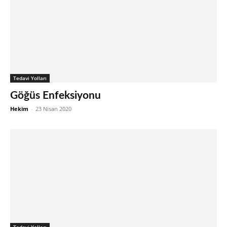
Tedavi Yolları
Göğüs Enfeksiyonu
Hekim
-
23 Nisan 2020
Tedavi Yolları