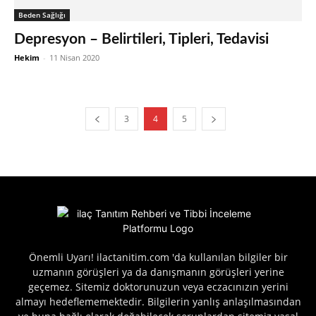
Beden Sağlığı
Depresyon – Belirtileri, Tipleri, Tedavisi
Hekim
-
11 Nisan 2020
3
4
5
Önemli Uyarı! ilactanitim.com 'da kullanılan bilgiler bir
uzmanın görüşleri ya da danışmanın görüşleri yerine
geçemez. Sitemiz doktorunuzun veya eczacınızın yerini
almayı hedeflememektedir. Bilgilerin yanlış anlaşılmasından