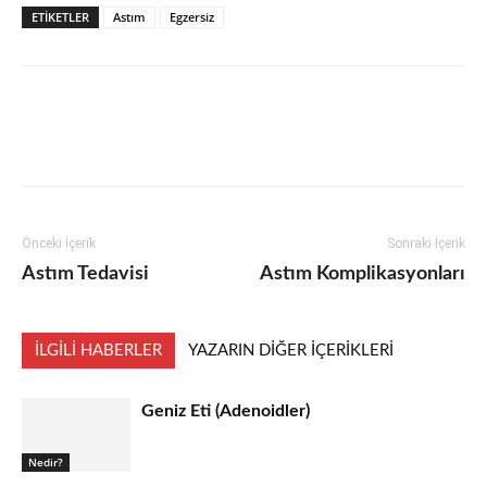
ETIKETLER
Astım
Egzersiz
Facebook
X
Pinterest
Linkedin
Önceki İçerik
Sonraki İçerik
Astım Tedavisi
Astım Komplikasyonları
İLGILI HABERLER
YAZARIN DIĞER İÇERIKLERI
Geniz Eti (Adenoidler)
Nedir?