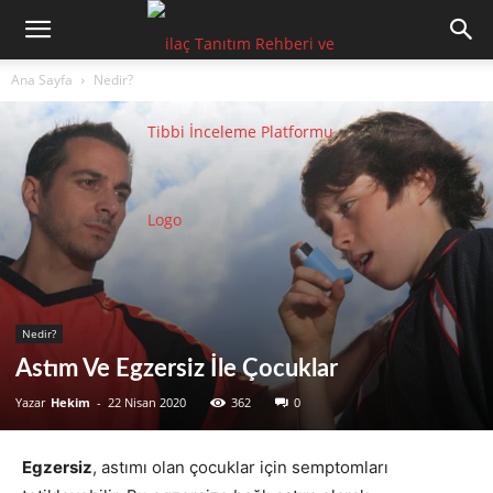
Ana Sayfa
Nedir?
Nedir?
Astım Ve Egzersiz İle Çocuklar
Yazar
Hekim
-
22 Nisan 2020
362
0
Egzersiz
, astımı olan çocuklar için semptomları