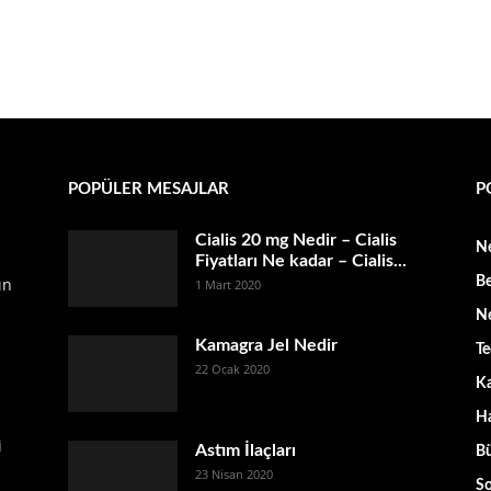
POPÜLER MESAJLAR
P
Cialis 20 mg Nedir – Cialis
Ne
Fiyatları Ne kadar – Cialis...
ın
Be
1 Mart 2020
Ne
Kamagra Jel Nedir
Te
22 Ocak 2020
K
Ha
i
Astım İlaçları
B
23 Nisan 2020
So