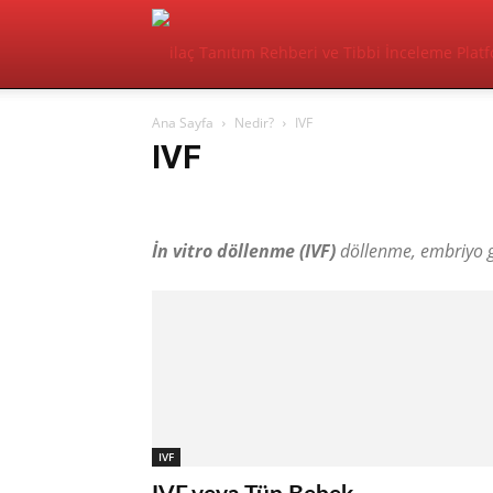
Ana Sayfa
Nedir?
IVF
IVF
Ateş
Endometriozis
Enfeksiyon
HIV
inkontin
İn vitro döllenme (IVF)
döllenme, embriyo g
IVF