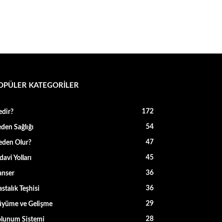
OPÜLER KATEGORİLER
172
dir?
54
den Sağlığı
47
den Olur?
45
davi Yolları
36
anser
36
stalık Teşhisi
29
üyüme ve Gelişme
28
lunum Sistemi