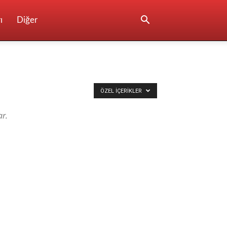
ı
Diğer
ÖZEL İÇERIKLER
ar.