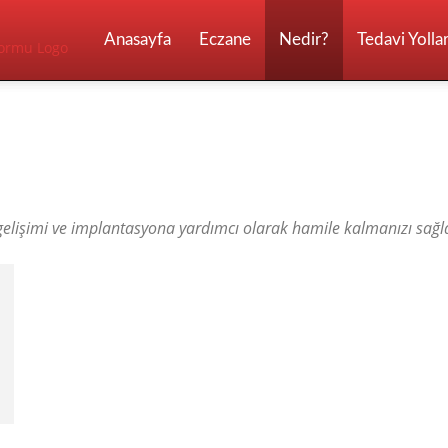
ilaç
Anasayfa
Eczane
Nedir?
Tedavi Yollar
Tanıtım
ans
IVF
Kanser
2026
elişimi ve implantasyona yardımcı olarak hamile kalmanızı sağl