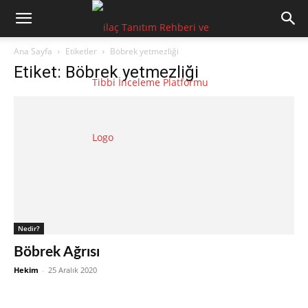
Ana Sayfa
Etiketler
Böbrek yetmezliği
Etiket: Böbrek yetmezliği
Nedir?
Böbrek Ağrısı
Hekim
-
25 Aralık 2020