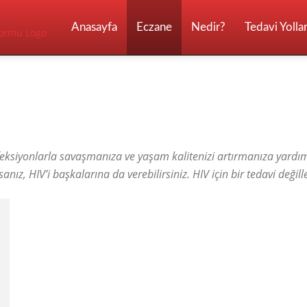
ilaç
Anasayfa
Eczane
Nedir?
Tedavi Yollar
Tanıtım
HIV ilaçları
Mantar Hastalığı ilaçları
2026
eksiyonlarla savaşmanıza ve yaşam kalitenizi artırmanıza yardım
anız, HIV’i başkalarına da verebilirsiniz. HIV için bir tedavi değill