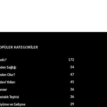
OPÜLER KATEGORİLER
172
dir?
54
den Sağlığı
47
den Olur?
45
davi Yolları
36
anser
36
stalık Teşhisi
29
üyüme ve Gelişme