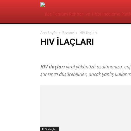
Ana Sayfa
Eczane
HIV ilaçları
HIV ILAÇLARI
Ağrı Kesici İlaçlar
Depresyon ilaçları
Hipertansiyon
HIV ilaçları
viral yükünüzü azaltmanıza, enf
şansınızı düşürebilirler, ancak yanlış kullanırs
HIV ilaçları