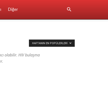
ı
Diğer
HAFTANIN EN POPÜLERLERI
cı olabilir. HIV bulaşma
er.