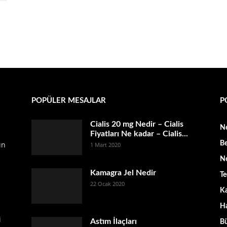
POPÜLER MESAJLAR
P
Cialis 20 mg Nedir – Cialis
Ne
Fiyatları Ne kadar – Cialis...
ın
Be
1 Mart 2020
Ne
Kamagra Jel Nedir
Te
22 Ocak 2020
K
Ha
i
Astım İlaçları
B