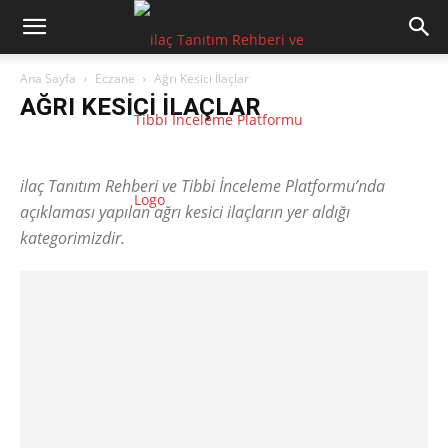
Ana Sayfa
Eczane
Ağrı Kesici İlaçlar
AĞRI KESICI İLAÇLAR
Ağrı Kesici İlaçlar
Depresyon ilaçları
Hipertansiyon
HIV ilaçları
Mantar Hastalığı ilaçları
ilaç Tanıtım Rehberi ve Tibbi İnceleme Platformu’nda
açıklaması yapılan ağrı kesici ilaçların yer aldığı
kategorimizdir.