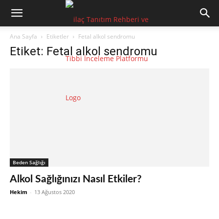
Ana Sayfa
Etiketler
Fetal alkol sendromu
Etiket: Fetal alkol sendromu
Beden Sağlığı
Alkol Sağlığınızı Nasıl Etkiler?
Hekim
-
13 Ağustos 2020